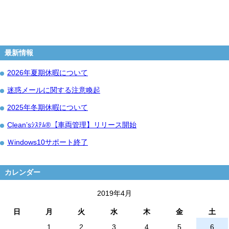
最新情報
2026年夏期休暇について
迷惑メールに関する注意喚起
2025年冬期休暇について
Clean’sｼｽﾃﾑ®【車両管理】リリース開始
Ｗindows10サポート終了
カレンダー
2019年4月
日
月
火
水
木
金
土
1
2
3
4
5
6