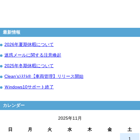
最新情報
2026年夏期休暇について
迷惑メールに関する注意喚起
2025年冬期休暇について
Clean’sｼｽﾃﾑ®【車両管理】リリース開始
Ｗindows10サポート終了
カレンダー
2025年11月
日
月
火
水
木
金
土
1