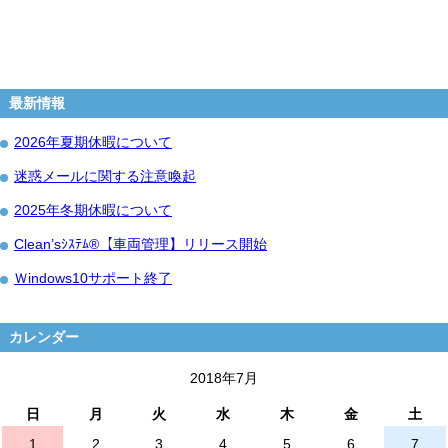
最新情報
2026年夏期休暇について
迷惑メールに関する注意喚起
2025年冬期休暇について
Clean’sｼｽﾃﾑ®【車両管理】リリース開始
Ｗindows10サポート終了
カレンダー
2018年7月
日
月
火
水
木
金
土
1
2
3
4
5
6
7