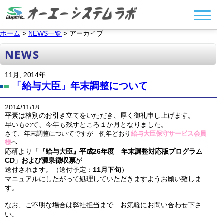
ホーム
>
NEWS一覧
> アーカイブ
NEWS
11月, 2014年
「給与大臣」年末調整について
2014/11/18
平素は格別のお引き立てをいただき、厚く御礼申し上げます。
早いもので、今年も残すところ１か月となりました。
さて、年末調整についてですが 例年どおり
給与大臣保守サービス会員
様
へ
応研より
「『給与大臣』平成26年度 年末調整対応版プログラム
CD」および源泉徴収票
が
送付されます。（送付予定：
11月下旬
）
マニュアルにしたがって処理していただきますようお願い致しま
す。
なお、ご不明な場合は弊社担当まで お気軽にお問い合わせ下さ
い。