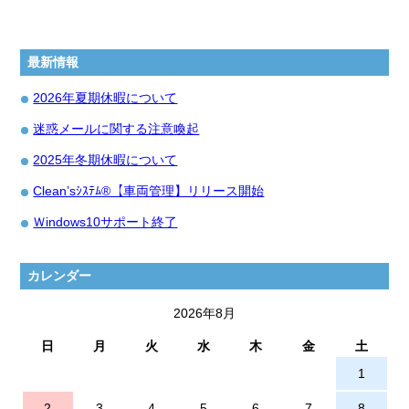
最新情報
2026年夏期休暇について
迷惑メールに関する注意喚起
2025年冬期休暇について
Clean’sｼｽﾃﾑ®【車両管理】リリース開始
Ｗindows10サポート終了
カレンダー
2026年8月
日
月
火
水
木
金
土
1
2
3
4
5
6
7
8